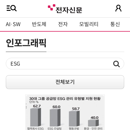
AI·SW
반도체
전자
모빌리티
통신
인포그래픽
전체보기