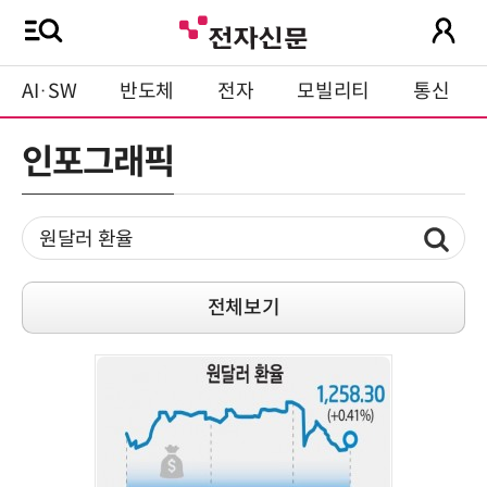
AI·SW
반도체
전자
모빌리티
통신
인포그래픽
전체보기