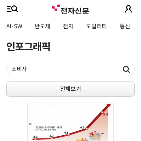
AI·SW
반도체
전자
모빌리티
통신
인포그래픽
전체보기