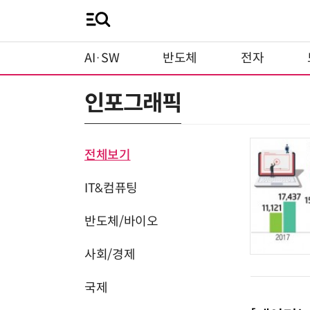
AI·SW
반도체
전자
인포그래픽
전체보기
IT&컴퓨팅
반도체/바이오
사회/경제
국제