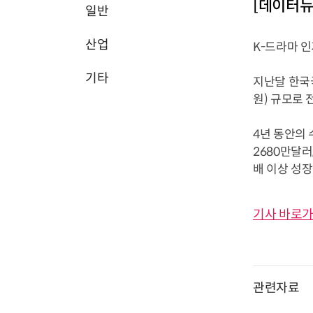
[데이터뉴
일반
산업
K-드라마 
기타
지난달 한국국
원) 규모로 
4년 동안의 
2680만달러
배 이상 성장을
기사 바로가
관련자료