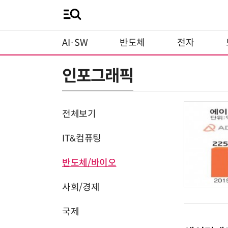
AI·SW
반도체
전자
인포그래픽
전체보기
IT&컴퓨팅
반도체/바이오
사회/경제
국제