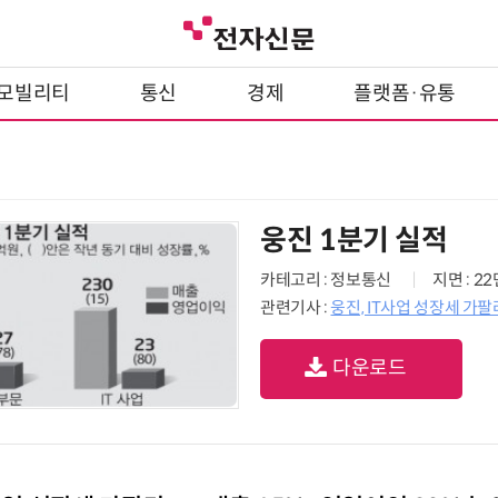
모빌리티
통신
경제
플랫폼·유통
웅진 1분기 실적
카테고리 : 정보통신
지면 : 2
관련기사 :
웅진, IT사업 성장세 가팔
다운로드