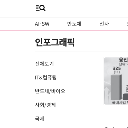
AI·SW
반도체
전자
인포그래픽
전체보기
IT&컴퓨팅
반도체/바이오
사회/경제
국제