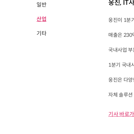
웅진, I
일반
산업
웅진이 1분기
기타
매출은 230
국내사업 부
1분기 국내사
웅진은 다양한
자체 솔루션 성
기사 바로가