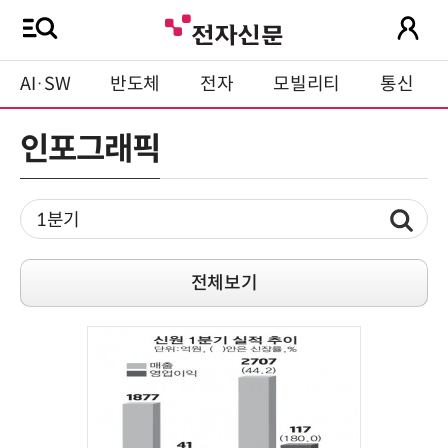
AI·SW
반도체
전자
모빌리티
통신
인포그래픽
전체보기