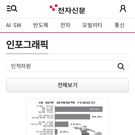
AI·SW
반도체
전자
모빌리티
통신
인포그래픽
전체보기