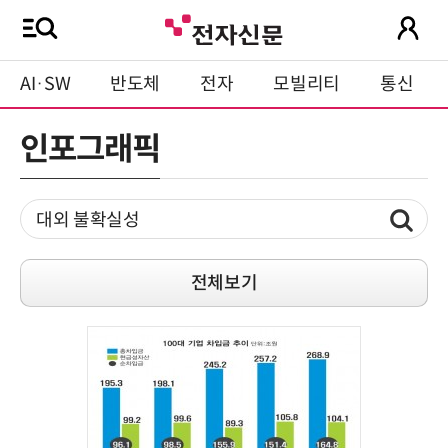
AI·SW
반도체
전자
모빌리티
통신
인포그래픽
전체보기