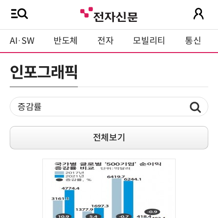
AI·SW
반도체
전자
모빌리티
통신
인포그래픽
전체보기