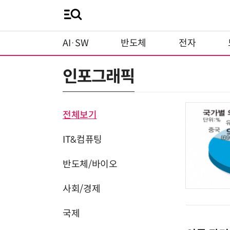
AI·SW
반도체
전자
인포그래픽
전체보기
IT&컴퓨팅
반도체/바이오
사회/경제
국제