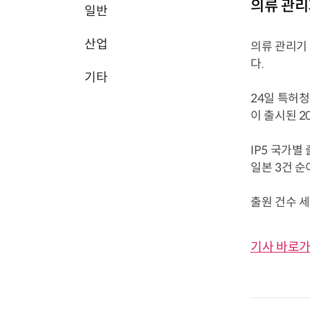
의류 관리
일반
산업
의류 관리기
다.
기타
24일 특허청
이 출시된 2
IP5 국가별 
일본 3건 순
출원 건수 세계
기사 바로가