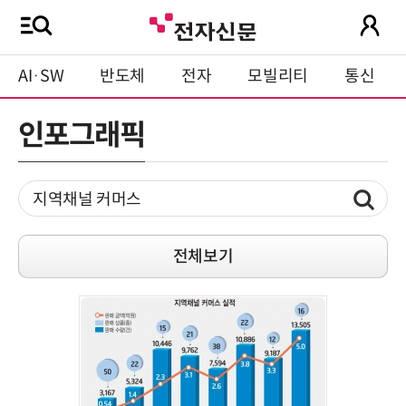
AI·SW
반도체
전자
모빌리티
통신
인포그래픽
전체보기