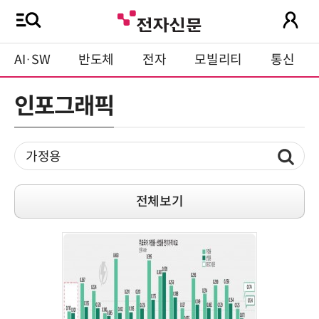
AI·SW
반도체
전자
모빌리티
통신
인포그래픽
전체보기