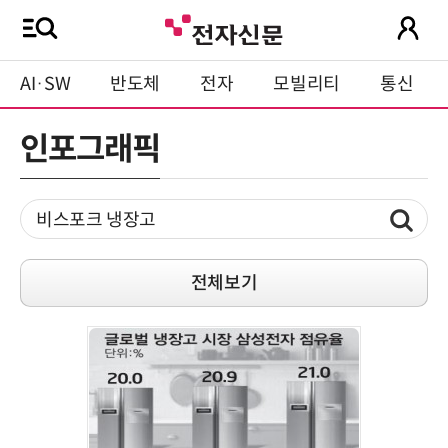
AI·SW
반도체
전자
모빌리티
통신
인포그래픽
전체보기