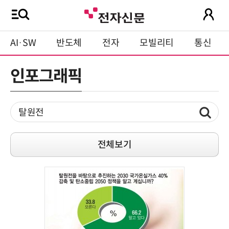
AI·SW
반도체
전자
모빌리티
통신
인포그래픽
전체보기