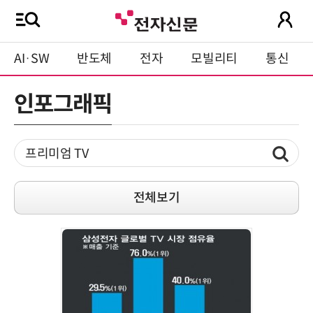
AI·SW
반도체
전자
모빌리티
통신
인포그래픽
전체보기