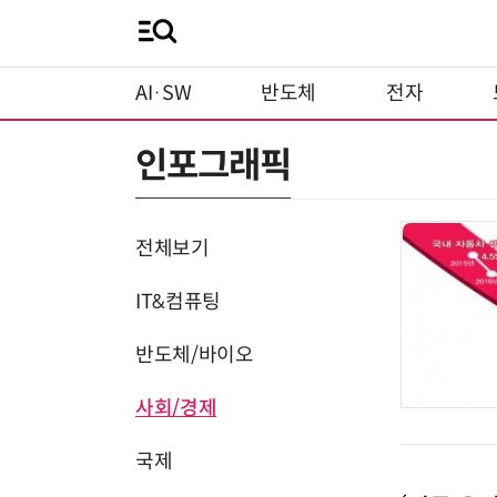
AI·SW
반도체
전자
인포그래픽
전체보기
IT&컴퓨팅
반도체/바이오
사회/경제
국제