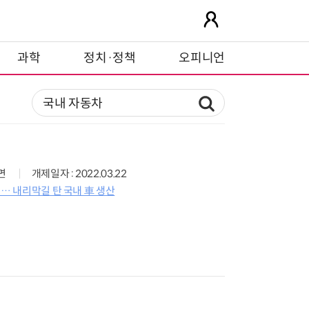
과학
정치·정책
오피니언
3면
개제일자 : 2022.03.22
려… 내리막길 탄 국내 車 생산