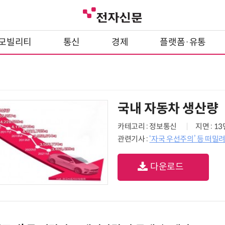
모빌리티
통신
경제
플랫폼·유통
국내 자동차 생산량
카테고리 : 정보통신
지면 : 1
관련기사 :
‘자국 우선주의’ 등 떠밀
다운로드