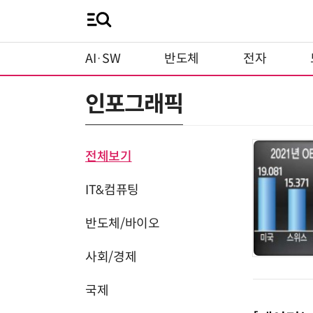
AI·SW
반도체
전자
인포그래픽
전체보기
IT&컴퓨팅
반도체/바이오
사회/경제
국제