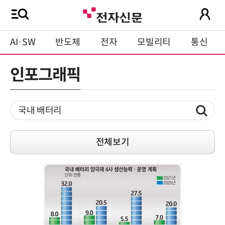
AI·SW
반도체
전자
모빌리티
통신
인포그래픽
전체보기