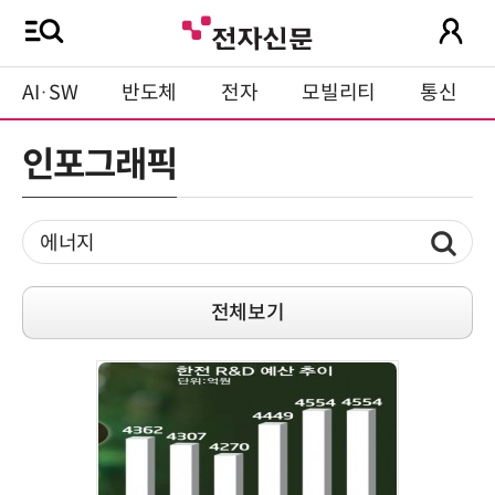
AI·SW
반도체
전자
모빌리티
통신
인포그래픽
전체보기