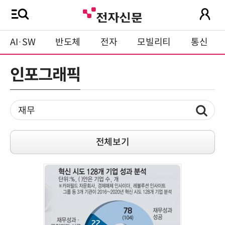
AI·SW
반도체
전자
모빌리티
통신
인포그래픽
전체보기