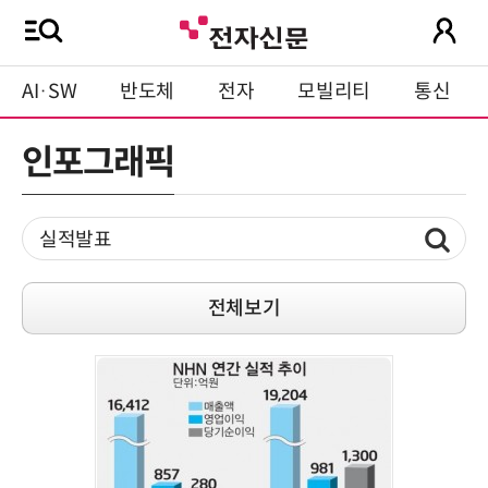
AI·SW
반도체
전자
모빌리티
통신
인포그래픽
전체보기