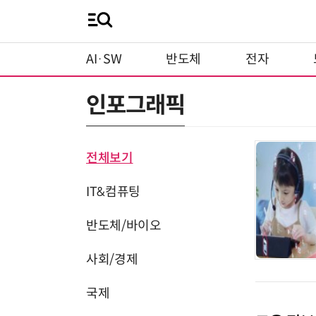
AI·SW
반도체
전자
인포그래픽
전체보기
IT&컴퓨팅
반도체/바이오
사회/경제
국제