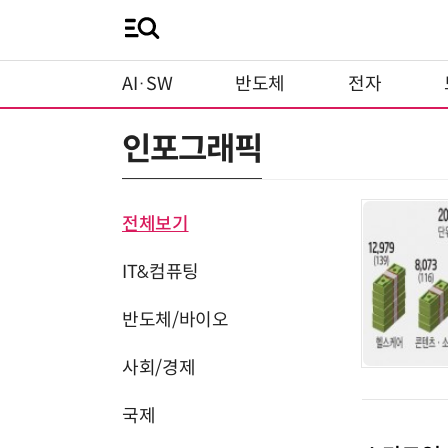
AI·SW
반도체
전자
인포그래픽
전체보기
IT&컴퓨팅
반도체/바이오
사회/경제
국제