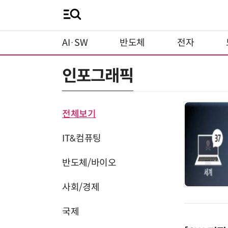
AI·SW
반도체
전자
인포그래픽
전체보기
IT&컴퓨팅
반도체/바이오
사회/경제
국제