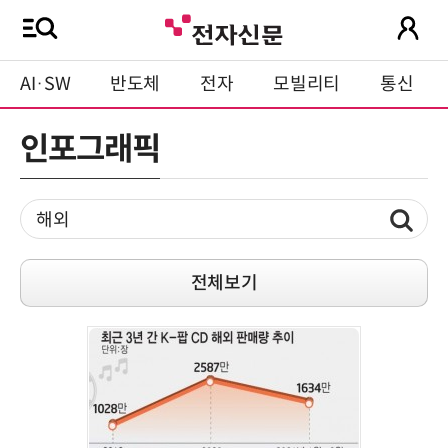
AI·SW
반도체
전자
모빌리티
통신
인포그래픽
전체보기