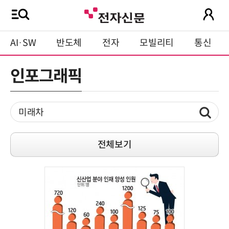
AI·SW
반도체
전자
모빌리티
통신
인포그래픽
전체보기