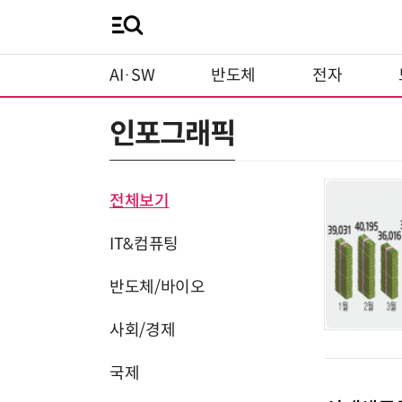
AI·SW
반도체
전자
인포그래픽
전체보기
IT&컴퓨팅
반도체/바이오
사회/경제
국제