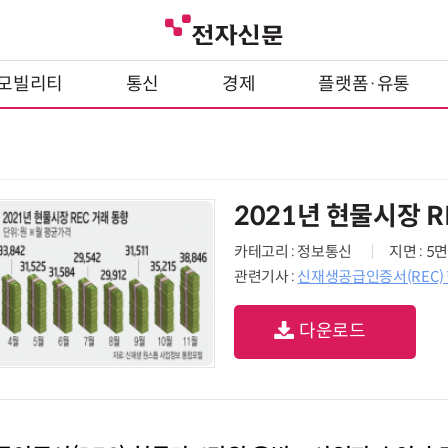
모빌리티
통신
경제
플랫폼·유통
2021년 현물시장 R
카테고리 : 정보통신
지면 : 5면
관련기사 :
신재생공급인증서(REC)
다운로드