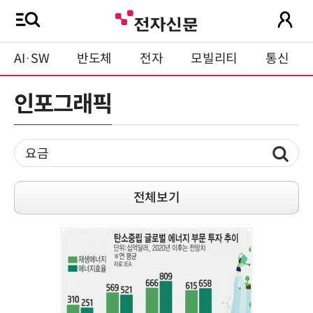
AI·SW
반도체
전자
모빌리티
통신
인포그래픽
전체보기