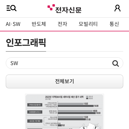
AI·SW
반도체
전자
모빌리티
통신
인포그래픽
전체보기