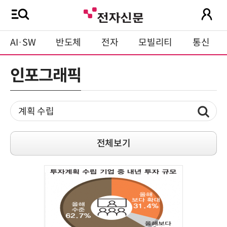
AI·SW
반도체
전자
모빌리티
통신
인포그래픽
전체보기