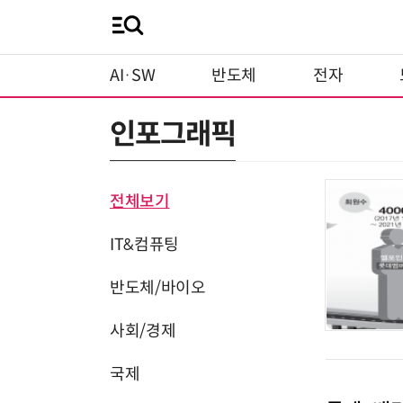
AI·SW
반도체
전자
인포그래픽
전체보기
IT&컴퓨팅
반도체/바이오
사회/경제
국제