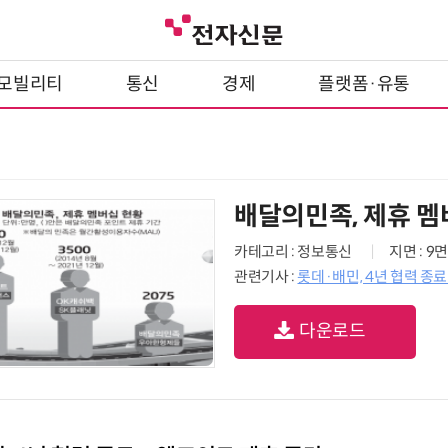
모빌리티
통신
경제
플랫폼·유통
배달의민족, 제휴 멤
카테고리 : 정보통신
지면 : 9면
관련기사 :
롯데·배민, 4년 협력 종
다운로드