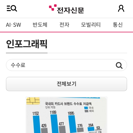
AI·SW
반도체
전자
모빌리티
통신
인포그래픽
전체보기