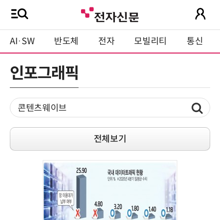
AI·SW
반도체
전자
모빌리티
통신
인포그래픽
전체보기