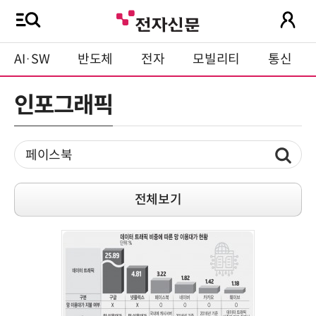
AI·SW
반도체
전자
모빌리티
통신
인포그래픽
전체보기