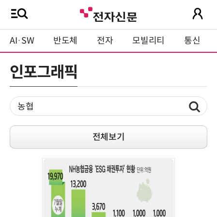
AI·SW
반도체
전자
모빌리티
통신
인포그래픽
전체보기