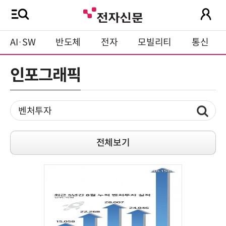
AI·SW
반도체
전자
모빌리티
통신
인포그래픽
전체보기