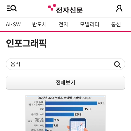
AI·SW
반도체
전자
모빌리티
통신
인포그래픽
전체보기