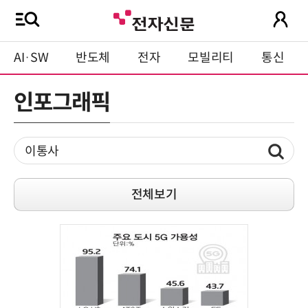
AI·SW
반도체
전자
모빌리티
통신
인포그래픽
전체보기