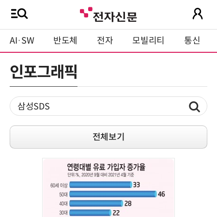
AI·SW
반도체
전자
모빌리티
통신
인포그래픽
전체보기