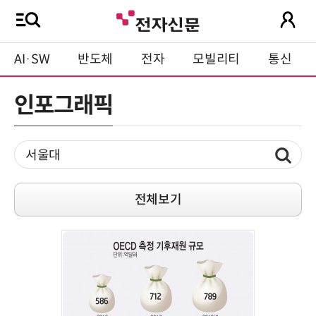
AI·SW
반도체
전자
모빌리티
통신
인포그래픽
전체보기