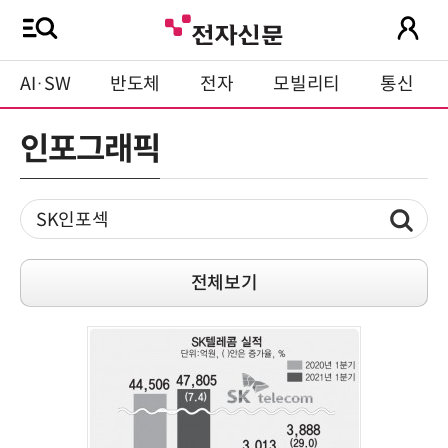
AI·SW
반도체
전자
모빌리티
통신
인포그래픽
전체보기