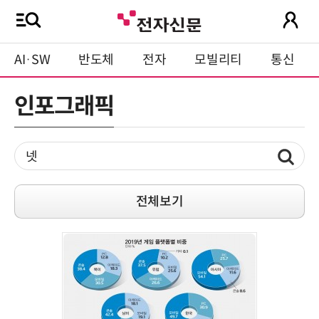
AI·SW
반도체
전자
모빌리티
통신
인포그래픽
전체보기