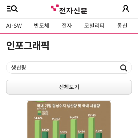
AI·SW
반도체
전자
모빌리티
통신
인포그래픽
전체보기