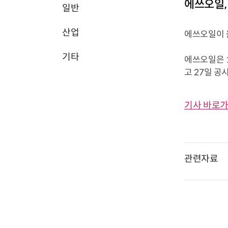
에쓰오일,
일반
산업
에쓰오일이 올
기타
에쓰오일은 
고 27일 공
기사 바로가
관련자료