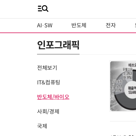
AI·SW
반도체
전자
인포그래픽
전체보기
IT&컴퓨팅
반도체/바이오
사회/경제
국제