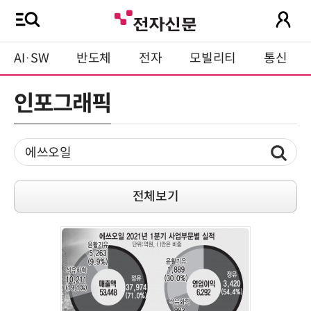
AI·SW
반도체
전자
모빌리티
통신
인포그래픽
전체보기