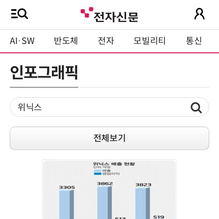
AI·SW
반도체
전자
모빌리티
통신
인포그래픽
전체보기