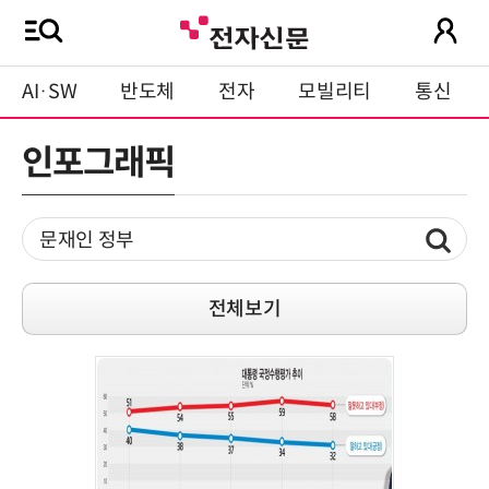
AI·SW
반도체
전자
모빌리티
통신
인포그래픽
전체보기