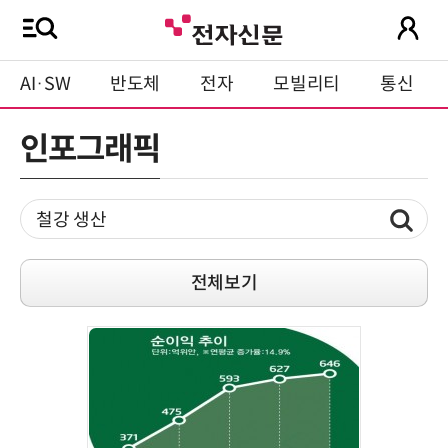
AI·SW
반도체
전자
모빌리티
통신
인포그래픽
전체보기