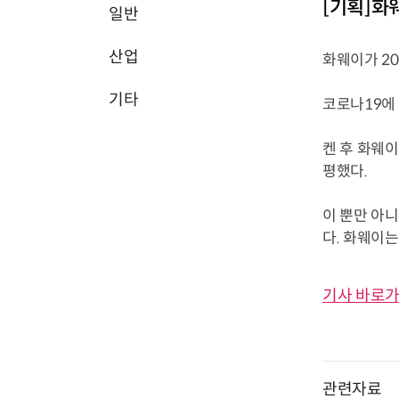
[기획]화웨
일반
산업
화웨이가 20
기타
코로나19에
켄 후 화웨
평했다.
이 뿐만 아니
다. 화웨이는
기사 바로가
관련자료