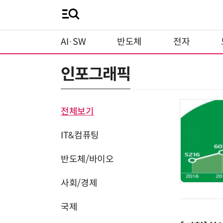
AI·SW
반도체
전자
인포그래픽
전체보기
IT&컴퓨팅
반도체/바이오
사회/경제
국제