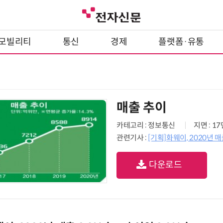
모빌리티
통신
경제
플랫폼·유통
매출 추이
카테고리 : 정보통신
지면 : 1
관련기사 :
[기획]화웨이, 2020년 매
다운로드